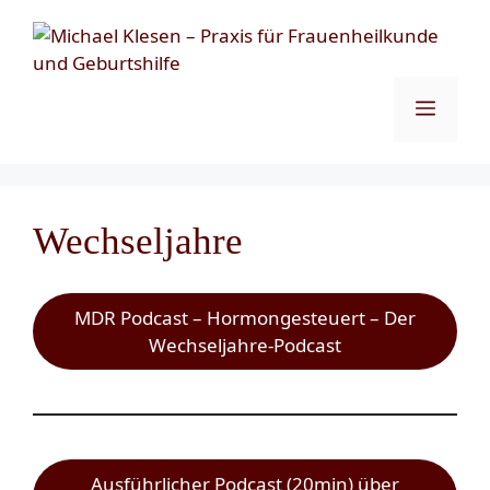
Zum
Inhalt
springen
Menü
Wechseljahre
MDR Podcast – Hormongesteuert – Der
Wechseljahre-Podcast
Ausführlicher Podcast (20min) über